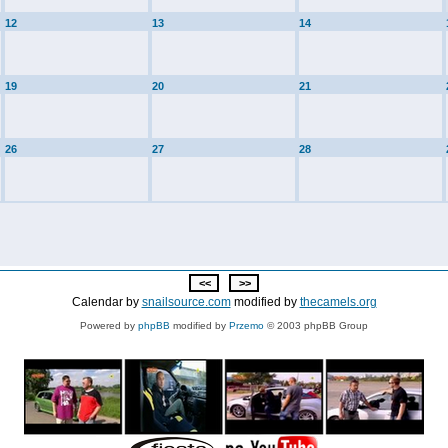
12
13
14
19
20
21
26
27
28
Calendar by
snailsource.com
modified by
thecamels.org
Powered by
phpBB
modified by
Przemo
© 2003 phpBB Group