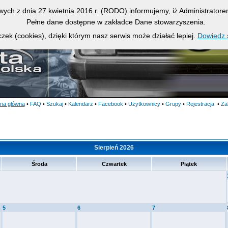
owych z dnia 27 kwietnia 2016 r. (RODO) informujemy, iż Administrato
Pełne dane dostępne w zakładce Dane stowarzyszenia.
zek (cookies), dzięki którym nasz serwis może działać lepiej.
Dowiedz s
ona główna
•
FAQ
•
Szukaj
•
Kalendarz
•
Facebook
•
Użytkownicy
•
Grupy
•
Rejestracja
•
Za
Sierpień 2026
Środa
Czwartek
Piątek
5
6
7