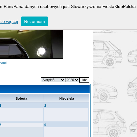
rem Pani/Pana danych osobowych jest Stowarzyszenie FiestaKlubPolska.
ię więcej
Rozumiem
loguj
Sobota
Niedziela
1
2
8
9