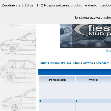
Zgodnie z art. 13 ust. 1 i 2 Rozporządzenia o ochronie danych osob
Ta strona używa ciastec
Str
Forum FiestaKlubPolska - Strona Główna
»
Kalendarz
Poniedziałek
Wtorek
3
4