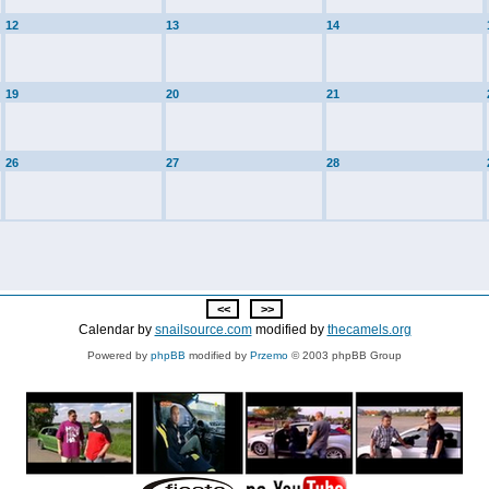
12
13
14
19
20
21
26
27
28
Calendar by
snailsource.com
modified by
thecamels.org
Powered by
phpBB
modified by
Przemo
© 2003 phpBB Group