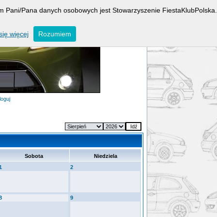
rem Pani/Pana danych osobowych jest Stowarzyszenie FiestaKlubPolska.
ię więcej
Rozumiem
loguj
Sobota
Niedziela
1
2
8
9