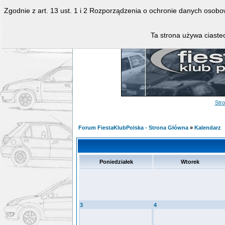
Zgodnie z art. 13 ust. 1 i 2 Rozporządzenia o ochronie danych osob
Ta strona używa ciastec
Str
Forum FiestaKlubPolska - Strona Główna
»
Kalendarz
Poniedziałek
Wtorek
3
4