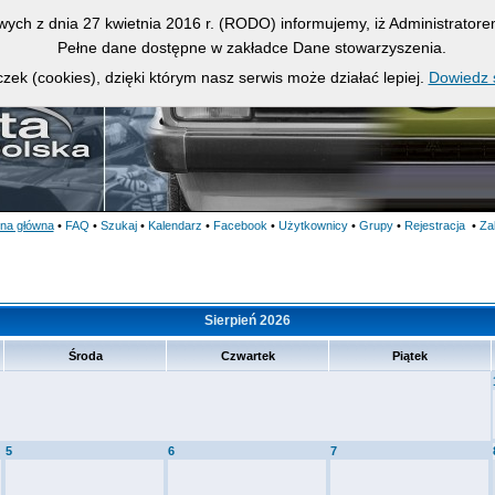
owych z dnia 27 kwietnia 2016 r. (RODO) informujemy, iż Administrato
Pełne dane dostępne w zakładce Dane stowarzyszenia.
zek (cookies), dzięki którym nasz serwis może działać lepiej.
Dowiedz s
ona główna
•
FAQ
•
Szukaj
•
Kalendarz
•
Facebook
•
Użytkownicy
•
Grupy
•
Rejestracja
•
Za
Sierpień 2026
Środa
Czwartek
Piątek
5
6
7