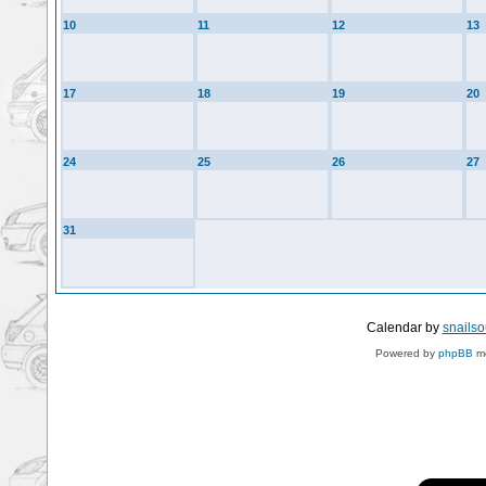
10
11
12
13
17
18
19
20
24
25
26
27
31
Calendar by
snails
Powered by
phpBB
mo