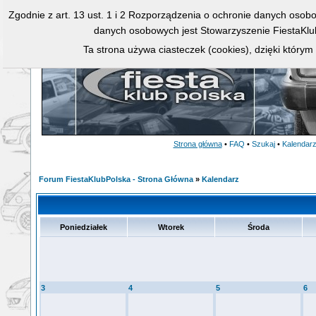
Zgodnie z art. 13 ust. 1 i 2 Rozporządzenia o ochronie danych osob
danych osobowych jest Stowarzyszenie FiestaKlu
Ta strona używa ciasteczek (cookies), dzięki którym
Strona główna
•
FAQ
•
Szukaj
•
Kalendar
Forum FiestaKlubPolska - Strona Główna
»
Kalendarz
Poniedziałek
Wtorek
Środa
3
4
5
6