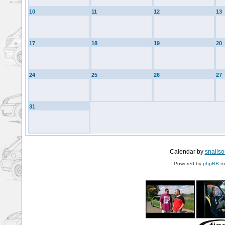
10
11
12
13
17
18
19
20
24
25
26
27
31
Calendar by
snails
Powered by
phpBB
mo