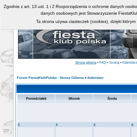
Zgodnie z art. 13 ust. 1 i 2 Rozporządzenia o ochronie danych osob
danych osobowych jest Stowarzyszenie FiestaKlu
Ta strona używa ciasteczek (cookies), dzięki którym
Strona główna
•
FAQ
•
Szukaj
•
Kalendar
Forum FiestaKlubPolska - Strona Główna
»
Kalendarz
Poniedziałek
Wtorek
Środa
3
4
5
6