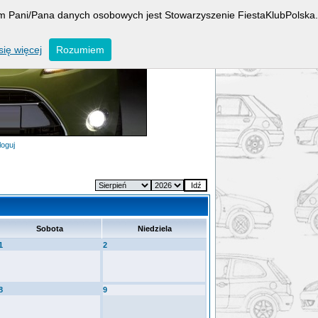
rem Pani/Pana danych osobowych jest Stowarzyszenie FiestaKlubPolska.
ię więcej
Rozumiem
loguj
Sobota
Niedziela
1
2
8
9