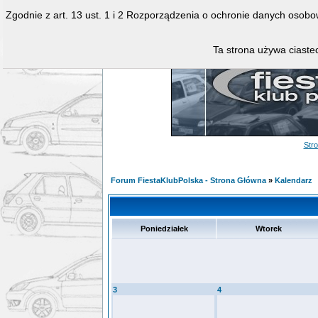
Zgodnie z art. 13 ust. 1 i 2 Rozporządzenia o ochronie danych osob
Ta strona używa ciastec
Str
Forum FiestaKlubPolska - Strona Główna
»
Kalendarz
Poniedziałek
Wtorek
3
4