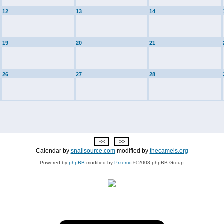
12
13
14
19
20
21
26
27
28
Calendar by
snailsource.com
modified by
thecamels.org
Powered by
phpBB
modified by
Przemo
© 2003 phpBB Group