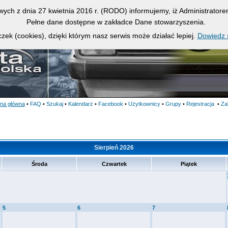
owych z dnia 27 kwietnia 2016 r. (RODO) informujemy, iż Administrato
Pełne dane dostępne w zakładce Dane stowarzyszenia.
zek (cookies), dzięki którym nasz serwis może działać lepiej.
Dowiedz s
ona główna
•
FAQ
•
Szukaj
•
Kalendarz
•
Facebook
•
Użytkownicy
•
Grupy
•
Rejestracja
•
Za
Sierpień 2026
Środa
Czwartek
Piątek
5
6
7